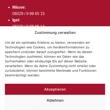
Mäuse:
06029 / 9 98 65 15
Igel:
06029 / 9 98 65 14
Zustimmung verwalten
Bären:
06029 / 99 38 31
Um dir ein optimales Erlebnis zu bieten, verwenden wir
Technologien wie Cookies, um Geräteinformationen zu
Öffnungszeiten
speichern und/oder darauf zuzugreifen. Wenn du diesen
Montag bis Freitag:
Technologien zustimmst, können wir Daten wie das
Surfverhalten oder eindeutige IDs auf dieser Website
7:00 – 16:00 Uhr
verarbeiten. Wenn du deine Zustimmung nicht erteilst oder
zurückziehst, können bestimmte Merkmale und Funktionen
beeinträchtigt werden.
Akzeptieren
Ablehnen