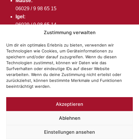
Mäuse:
06029 / 9 98 65 15
Igel:
06029 / 9 98 65 14
Zustimmung verwalten
Bären:
06029 / 99 38 31
Um dir ein optimales Erlebnis zu bieten, verwenden wir
Technologien wie Cookies, um Geräteinformationen zu
Öffnungszeiten
speichern und/oder darauf zuzugreifen. Wenn du diesen
Montag bis Freitag:
Technologien zustimmst, können wir Daten wie das
Surfverhalten oder eindeutige IDs auf dieser Website
7:00 – 16:00 Uhr
verarbeiten. Wenn du deine Zustimmung nicht erteilst oder
zurückziehst, können bestimmte Merkmale und Funktionen
beeinträchtigt werden.
Akzeptieren
Ablehnen
Einstellungen ansehen
Impressum
Datenschutzerklärung