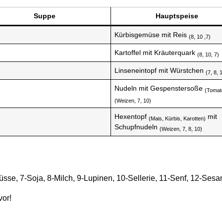
Suppe
Hauptspeise
Kürbisgemüse mit Reis
(8, 10 ,7)
Kartoffel mit Kräuterquark
(8, 10, 7)
Linseneintopf mit Würstchen
(7, 8, 
Nudeln mit Gespenstersoße
(Tomat
(Weizen, 7, 10)
Hexentopf
mit
(Mais, Kürbis, Karotten)
Schupfnudeln
(Weizen, 7, 8, 10)
dnüsse, 7-Soja, 8-Milch, 9-Lupinen, 10-Sellerie, 11-Senf, 12-Se
vor!