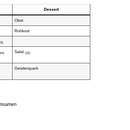
Dessert
Obst
Rohkost
10)
Salat
en)
(11)
Geisterquark
samsamen