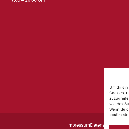
7:00 – 16:00 Uhr
Um dir ein
Cookies, u
zuzugreife
wie das Su
Wenn du de
bestimmte
Impressum
Datenschutzerklär