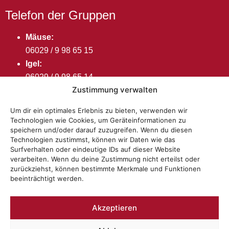
Telefon der Gruppen
Mäuse:
06029 / 9 98 65 15
Igel:
06029 / 9 98 65 14
Zustimmung verwalten
Bären:
06029 / 99 38 31
Um dir ein optimales Erlebnis zu bieten, verwenden wir
Technologien wie Cookies, um Geräteinformationen zu
Öffnungszeiten
speichern und/oder darauf zuzugreifen. Wenn du diesen
Montag bis Freitag:
Technologien zustimmst, können wir Daten wie das
Surfverhalten oder eindeutige IDs auf dieser Website
7:00 – 16:00 Uhr
verarbeiten. Wenn du deine Zustimmung nicht erteilst oder
zurückziehst, können bestimmte Merkmale und Funktionen
beeinträchtigt werden.
Akzeptieren